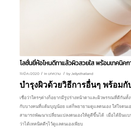
โลชั่นยี่ห้อไหนดีทาแล้วผิวสวยใส พร้อมเทคนิคก
/
/
11/มี.ค./2020
in
บทความ
by
Jellysthailand
บำรุงผิวด้วยวิธีการอื่นๆ พร้อมก
เชื่อว่าใครๆต่างก็อยากมีรูปร่างหน้าตาและผิวพรรณที่ดีกันทั
กับบางคนที่แต้มบุญน้อย แต่ก็พยายามดูแลตนเอง ใส่ใจตนเองจน
สามารถพัฒนาเปลี่ยนแปลงตนเองให้ดูดีขึ้นได้ เมื่อได้ยินแบบ
ว่าได้เทคนิคดีๆไว้ดูแลตนเองเพียบ