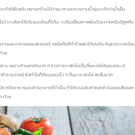
จะทำให้ผิวแห้ง หยาบกร้านได้ง่ายมาก และควรทานน้ำอุ่นจะดีกว่าน้ำเย็น
ช่ว่าจะเลือกใช้ครีมแบบไหนก็ได้นะ จะต้องเช็คสภาพผิวด้วย หากครีมดีถูกกับ
 เพราะแสงจากจอคอมพิวเตอร์ จอมือถือก็ทำร้ายผิวได้เช่นกัน กันแดดจะปกป้อ
้ด้วย
0 น. เพราะถ้านอกดึกมาก ๆ ร่างกายจะพักไม่เต็มที่และต่อให้นอนครบ 8
ถ้าถ้าถามว่าหน้าใสทําไงก็ต้องนอนเร็ว ๆ ตื่นมาจะสดใส สดชื่นมาก
ห้มีกากใยอาหารและสารอาหารที่จำเป็น ทำให้ระบบขับถ่ายปกติ ขับของเสียออก
ๆ ด้วย