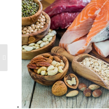
หน้าเป็นฝ้าทำไงดี 4 เคล็ด
ลั...