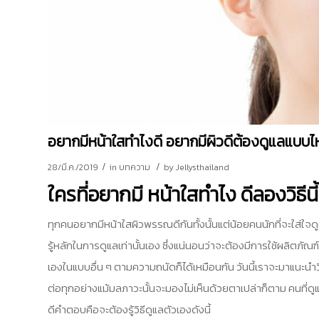
อยากมีหน้าใสทําไงดี อยากมีผิวดีต้องดูแลแบบ
/
/
28/มี.ค./2019
in
บทความ
by
Jellysthailand
ใครที่อยากมี
หน้าใสทําไง
ดีลองวิธีนี
ทุกคนอยากมีหน้าใสผิวพรรณดีกันทั้งนั้นแต่น้อยคนนักที่จะใส่ใ
รู้หลักในการดูแลเท่านั้นเอง ซึ่งแน่นอนว่าจะต้องมีการใช้ผลิตภัณฑ
เองในแบบอื่น ๆ ตามความถนัดก็ได้เหมือนกัน วันนี้เราจะมาแนะนำว
ต่อทุกอย่างแม้มลภาวะนั้นจะมองไม่เห็นด้วยตาเปล่าก็ตาม คนที่ดู
ดีคำตอบคือจะต้องรู้วิธีดูแลตัวเองดังนี้