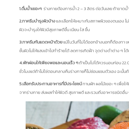
1.ดื่มน้ำเยอะๆ
ร่างกายต้องการน้ำ 2 – 3 ลิตร ต่อวันเลย ถ้าขาดน้ำ
2.ทาครีมบำรุงผิวบ้าง
และเลือกให้เหมาะกับสภาพผิวของตนเอง ไม่ใ
ผิวจะบำรุงให้ผิวมีสุขภาพดีขึ้น เนียน ใส ขึ้น
3.ทาครีมกันแดดหน้าด้วย
แม้ในวันที่ไม่ได้ออกข้างนอกก็ต้องทา
ชั้นผิวไม่ให้แสงเข้าไปทำร้ายได้ ลดการเกิดฝ้า จุดด่างดำต่าง ๆ ได
4.พักผ่อนให้เพียงพอและนอนเร็ว ๆ
ถ้าเป็นไปได้ควรนอนก่อน 22.0
ชั่วโมงแต่ถ้าไม่ใช่ตอนกลางคืนร่างกายก็ไม่ซ่อมแซมตัวเอง ฉะนั้น
5.เลือกรับประทานอาหารที่มีประโยชน์
ทานผัก ผลไม้เยอะ ๆ เพื่อใ
จากร่างกาย ส่งผลทำให้ผิวดี สุขภาพดี และรวมถึงอาหารชนิดอื่น 